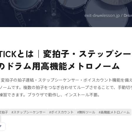
RTICKとは｜変拍子・ステップシ
のドラム用高機能メトロノーム
CKは、変拍子の拍子連結・ステップシーケンサー・ボイスカウント機能を備
ノームです。複数の拍子をつなぎ合わせてループさせることで、手動切
練習できます。ブラウザで動作し、インストール不要。
変拍子
#
ステップシーケンサー
#
ボイスカウント
#
無料ツール
#
高機能メトロノーム
ク