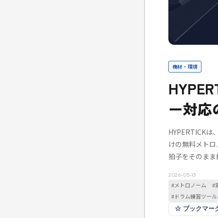
機材・環境
HYPE
ー対応
HYPERTI
けの無料メトロ
拍子をそのまま
2026-05-13
#
メトロノーム
#
#
ドラム練習ツール
☆
ブックマー