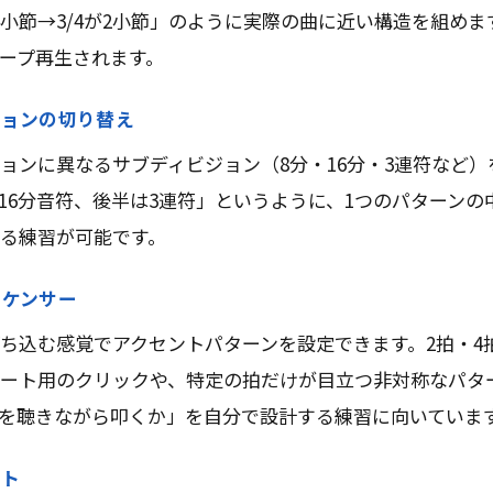
が4小節→3/4が2小節」のように実際の曲に近い構造を組め
ープ再生されます。
ジョンの切り替え
ョンに異なるサブディビジョン（8分・16分・3連符など）
16分音符、後半は3連符」というように、1つのパターンの
る練習が可能です。
ーケンサー
ち込む感覚でアクセントパターンを設定できます。2拍・4
ート用のクリックや、特定の拍だけが目立つ非対称なパタ
を聴きながら叩くか」を自分で設計する練習に向いていま
ント