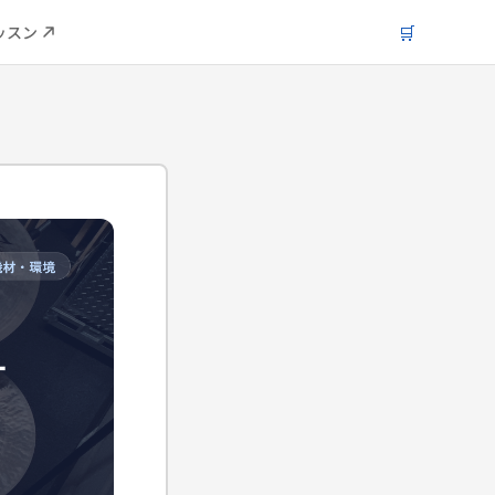
🛒
ッスン