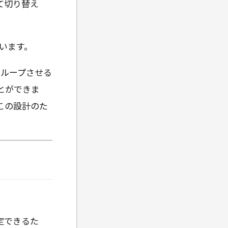
て切り替え
ています。
てループさせる
とができま
この設計のた
定できるた