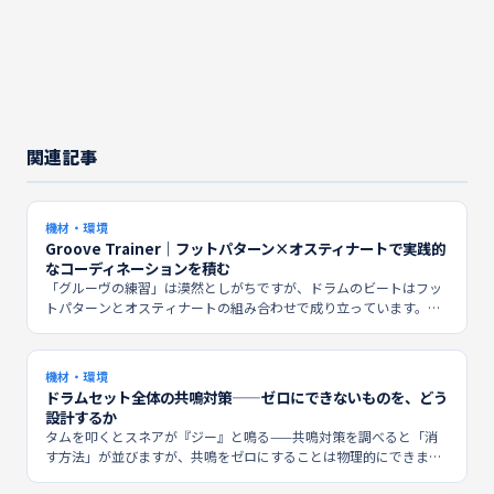
関連記事
機材・環境
Groove Trainer｜フットパターン×オスティナートで実践的
なコーディネーションを積む
「グルーヴの練習」は漠然としがちですが、ドラムのビートはフッ
トパターンとオスティナートの組み合わせで成り立っています。
Groove Trainerはその組み合わせをランダム生成して練習するアプ
リです。スイング比率の調整にも対応しています。
機材・環境
ドラムセット全体の共鳴対策——ゼロにできないものを、どう
設計するか
タムを叩くとスネアが『ジー』と鳴る——共鳴対策を調べると「消
す方法」が並びますが、共鳴をゼロにすることは物理的にできませ
ん。共鳴をセットを調和させる要素として捉え直し、量を設計する