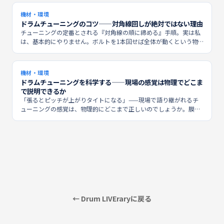
という考え方を、現場の手順とともに紹介します。
機材・環境
ドラムチューニングのコツ——対角線回しが絶対ではない理由
チューニングの定番とされる『対角線の順に締める』手順。実は私
は、基本的にやりません。ボルトを1本回せば全体が動くという物
理を踏まえると、順番よりも大切な原則が見えてきます。現場で実
際に使っている手順を、理論の裏付けとともに紹介します。
機材・環境
ドラムチューニングを科学する——現場の感覚は物理でどこま
で説明できるか
「張るとピッチが上がりタイトになる」——現場で語り継がれるチ
ューニングの感覚は、物理的にどこまで正しいのでしょうか。膜鳴
楽器の音響学と突き合わせて、理論で説明できる部分と、説明しき
れない部分を正直に整理します。
← Drum LIVEraryに戻る