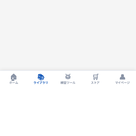
🏠
📚
🥁
🛒
👤
ホーム
ライブラリ
練習ツール
ストア
マイページ
Drum LIVErary by EXIT Drum Lesson