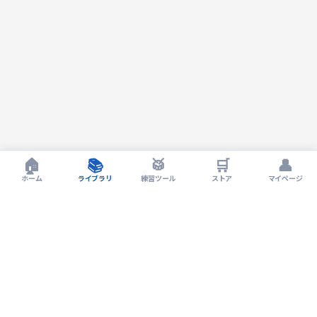
🏠
📚
🥁
🛒
👤
ホーム
ライブラリ
練習ツール
ストア
マイページ
Drum LIVErary by EXIT Drum Lesson