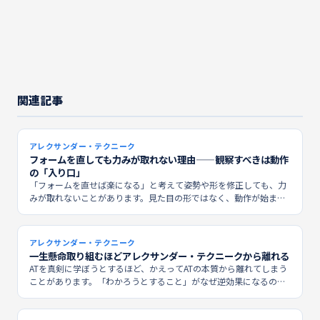
関連記事
アレクサンダー・テクニーク
フォームを直しても力みが取れない理由——観察すべきは動作
の「入り口」
「フォームを直せば楽になる」と考えて姿勢や形を修正しても、力
みが取れないことがあります。見た目の形ではなく、動作が始まる
前の一瞬に何が起きているかを観察してみましょう。
アレクサンダー・テクニーク
一生懸命取り組むほどアレクサンダー・テクニークから離れる
ATを真剣に学ぼうとするほど、かえってATの本質から離れてしまう
ことがあります。「わかろうとすること」がなぜ逆効果になるの
か、そしてATとどう向き合えばいいのかを考えます。