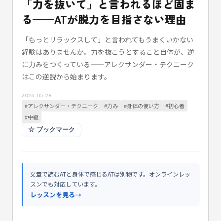
「力を抜いて」と言われるほど固ま
る——ATが脱力を目指さない理由
「もっとリラックスして」と言われてもうまくいかない
経験はありませんか。力を抜こうとすること自体が、逆
に力みをつくっている——アレクサンダー・テクニーク
はこの逆説から始まります。
2026-05-28
#
アレクサンダー・テクニーク
#
力み
#
身体の使い方
#
初心者
#
中級
☆
ブックマーク
文章で読むATと身体で感じるATは別物です。オンラインレッ
スンでも対応しています。
レッスンを見る
→