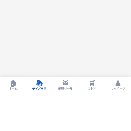
🏠
📚
🥁
🛒
👤
ホーム
ライブラリ
練習ツール
ストア
マイページ
Drum LIVErary by EXIT Drum Lesson