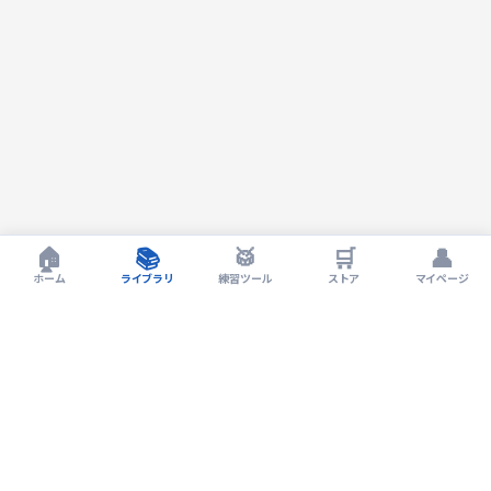
🏠
📚
🥁
🛒
👤
ホーム
ライブラリ
練習ツール
ストア
マイページ
Drum LIVErary by EXIT Drum Lesson