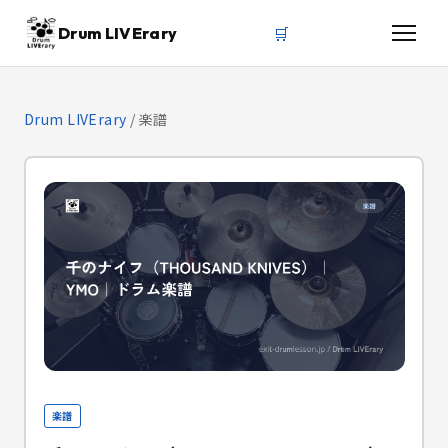
🛒
Drum LIVErary
Drum LIVErary
/
楽譜
楽譜