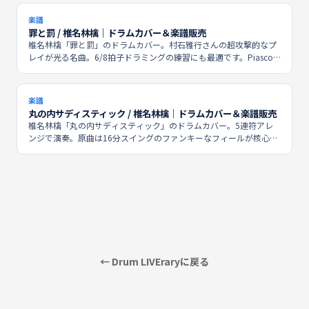
楽譜
罪と罰 / 椎名林檎｜ドラムカバー＆楽譜販売
椎名林檎「罪と罰」のドラムカバー。村石雅行さんの超攻撃的なプ
レイが光る名曲。6/8拍子ドラミングの練習にも最適です。Piascore
にて楽譜販売中。
楽譜
丸の内サディスティック / 椎名林檎｜ドラムカバー＆楽譜販売
椎名林檎「丸の内サディスティック」のドラムカバー。5連符アレ
ンジで演奏。原曲は16分スイングのファンキーなフィールが核心。
ポップスセッションでも定番の必修曲です。
← Drum LIVEraryに戻る