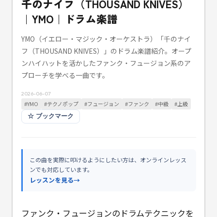
千のナイフ（THOUSAND KNIVES）
｜YMO｜ドラム楽譜
YMO（イエロー・マジック・オーケストラ）「千のナイ
フ（THOUSAND KNIVES）」のドラム楽譜紹介。オープ
ンハイハットを活かしたファンク・フュージョン系のア
プローチを学べる一曲です。
2026-06-07
#
YMO
#
テクノポップ
#
フュージョン
#
ファンク
#
中級
#
上級
☆
ブックマーク
この曲を実際に叩けるようにしたい方は、オンラインレッス
ンでも対応しています。
レッスンを見る
→
ファンク・フュージョンのドラムテクニックを