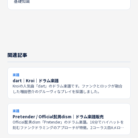
基礎知識
関連記事
楽譜
dart｜Kroi｜ドラム楽譜
Kroiの人気曲「dart」のドラム楽譜です。ファンクとロックが融合
した増田啓介のグルーヴィなプレイを採譜しました。
楽譜
Pretender / Official髭男dism｜ドラム楽譜販売
Official髭男dism「Pretender」のドラム楽譜。16分でハイハットを
刻むファンクドラミングのアプローチが特徴。2コーラス目Aメロの
フットパターンに難所があります。Piascoreにて楽譜販売中。