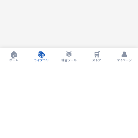
🏠
📚
🥁
🛒
👤
ホーム
ライブラリ
練習ツール
ストア
マイページ
Drum LIVErary by EXIT Drum Lesson
Drum LIVErary
ドラム上達のための学習プラットフォーム。