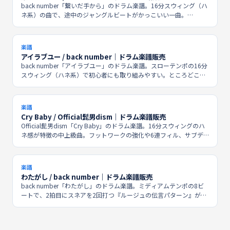
back number「繋いだ手から」のドラム楽譜。16分スウィング（ハ
ネ系）の曲で、途中のジャングルビートがかっこいい一曲。
Piascoreにて楽譜販売中。
楽譜
アイラブユー / back number｜ドラム楽譜販売
back number「アイラブユー」のドラム楽譜。スローテンポの16分
スウィング（ハネ系）で初心者にも取り組みやすい。ところどころ
入る2拍子とフィルのタイミングに注意。Piascoreにて楽譜販売中。
楽譜
Cry Baby / Official髭男dism｜ドラム楽譜販売
Official髭男dism「Cry Baby」のドラム楽譜。16分スウィングのハ
ネ感が特徴の中上級曲。フットワークの強化や6連フィル、サブデ
ィビジョンチェンジの練習にもなります。Piascoreにて楽譜販売
中。
楽譜
わたがし / back number｜ドラム楽譜販売
back number「わたがし」のドラム楽譜。ミディアムテンポの8ビ
ートで、2拍目にスネアを2回打つ『ルージュの伝言パターン』が特
徴。バリエーションのアイデアが学べる曲です。Piascoreにて楽譜
販売中。