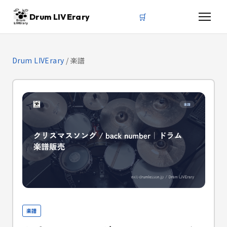
🛒
Drum LIVErary
Drum LIVErary
/
楽譜
楽譜