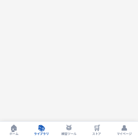
🏠
📚
🥁
🛒
👤
ホーム
ライブラリ
練習ツール
ストア
マイページ